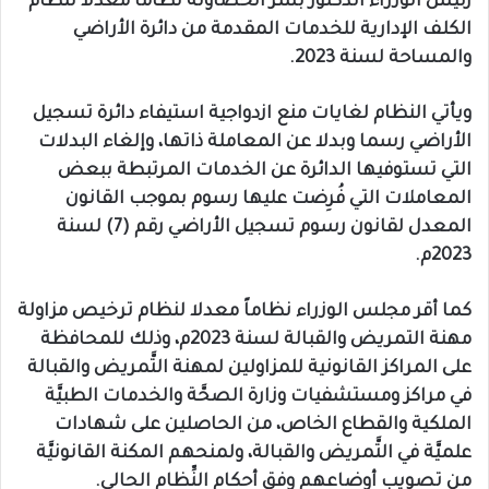
رئيس الوزراء الدكتور بشر الخصاونة نظاماً معدلا لنظام
الكلف الإدارية للخدمات المقدمة من دائرة الأراضي
والمساحة لسنة 2023.
ويأتي النظام لغايات منع ازدواجية استيفاء دائرة تسجيل
الأراضي رسما وبدلا عن المعاملة ذاتها، وإلغاء البدلات
التي تستوفيها الدائرة عن الخدمات المرتبطة ببعض
المعاملات التي فُرِضت عليها رسوم بموجب القانون
المعدل لقانون رسوم تسجيل الأراضي رقم (7) لسنة
2023م.
كما أقر مجلس الوزراء نظاماً معدلا لنظام ترخيص مزاولة
مهنة التمريض والقبالة لسنة 2023م، وذلك للمحافظة
على المراكز القانونية للمزاولين لمهنة التَّمريض والقبالة
في مراكز ومستشفيات وزارة الصحَّة والخدمات الطبيَّة
الملكية والقطاع الخاص، من الحاصلين على شهادات
علميَّة في التَّمريض والقبالة، ولمنحهم المكنة القانونيَّة
من تصويب أوضاعهم وفق أحكام النِّظام الحالي.