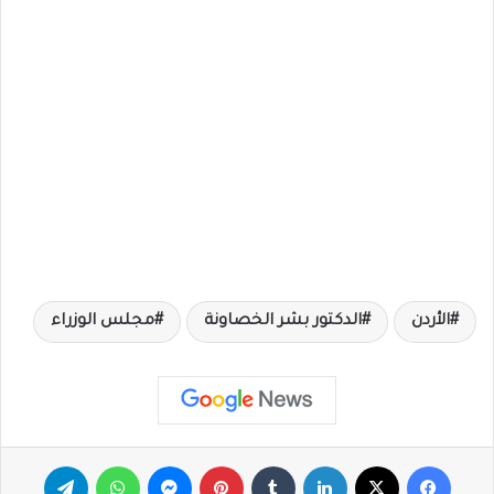
الأردن
الدكتور بشر الخصاونة
مجلس الوزراء
فيسبوك
X
لينكدإن
‏Tumblr
بينتيريست
ماسنجر
واتساب
تيلقرام