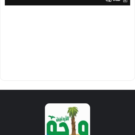
قناة رؤيا