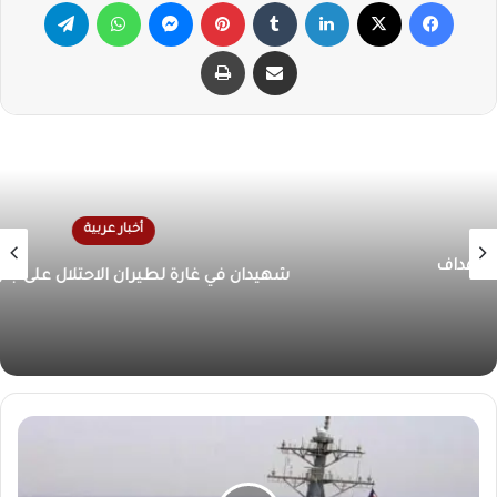
فيسبوك
X
لينكدإن
‏Tumblr
بينتيريست
ماسنجر
واتساب
تيلقرام
مشاركة عبر البريد
طباعة
أخبار عربية
شهيدان في غارة لطيران الاحتلال على جنوب لبنان