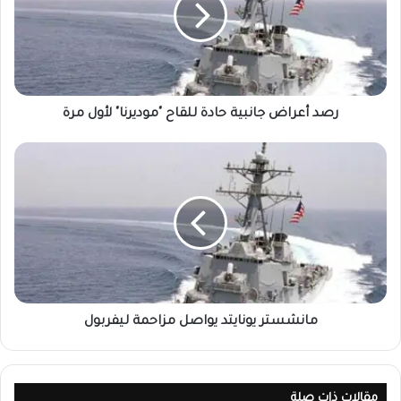
رصد أعراض جانبية حادة للقاح "موديرنا" لأول مرة
مانشستر يونايتد يواصل مزاحمة ليفربول
مقالات ذات صلة