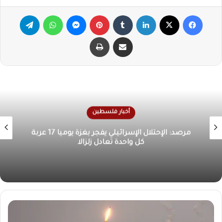
فيسبوك
X
لينكدإن
‏Tumblr
بينتيريست
ماسنجر
واتساب
تيلقرام
مشاركة عبر البريد
طباعة
أخبار فلسطين
الأونروا تحذر من كارثة إنسانية في غزة بسبب تدهور
الوضع الصحي والمعيشي