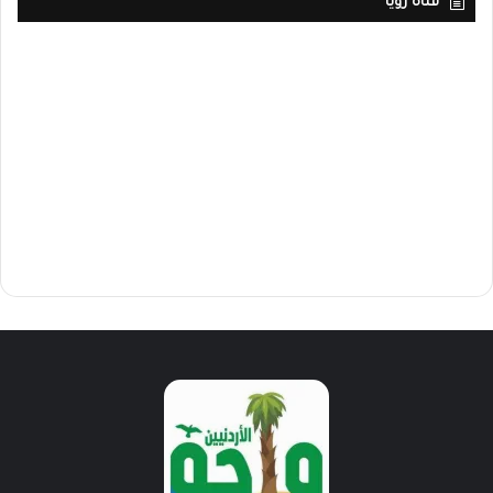
قناة رؤيا