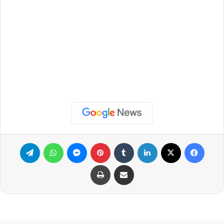
فيسبوك
X
لينكدإن
‏Tumblr
بينتيريست
ماسنجر
واتساب
تيلقرام
مشاركة عبر البريد
طباعة