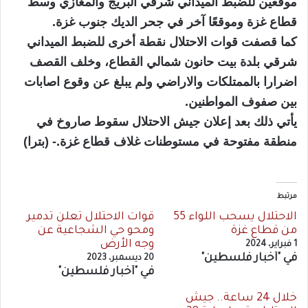
موقعين للضبط الميداني شرقي البريج والمغازي وسط
قطاع غزة وموقعًا آخر في جحر الديك جنوب غزة.
كما قصفت قوات الاحتلال نقطة أخرى للضبط الميداني
شرقي بلدة بيت حانون شمالي القطاع، وخلف القصف
اضرارا بالممتلكات والاراضي ولم يبلغ عن وقوع اصابات
بين صفوف المواطنين.
يأتي ذلك بعد إعلان جيش الاحتلال سقوط صاروخ في
منطقة مفتوحة في مستوطنات غلاف قطاع غزة.- (بترا)
مرتبط
الاحتلال يسحب اللواء 55
قوات الاحتلال تعلن تدمير
من قطاع غزة
ومحو حي الشجاعية عن
وجه الأرض
1 فبراير، 2024
في "أخبار فلسطين"
20 ديسمبر، 2023
في "أخبار فلسطين"
خلال 24 ساعة.. جيش